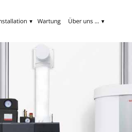
nstallation
Wartung
Über uns ...