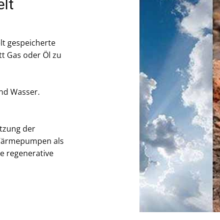
lt
t gespeicherte
t Gas oder Öl zu
und Wasser.
tzung der
Wärmepumpen als
e regenerative