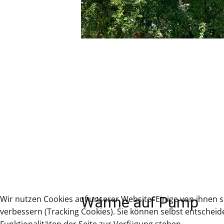
Wir nutzen Cookies auf unserer Website. Einige von ihnen s
Wärme auf Pump
verbessern (Tracking Cookies). Sie können selbst entscheid
Funktionalitäten der Seite zur Verfügung stehen.