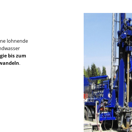
ine lohnende
undwasser
gie bis zum
mwandeln
.